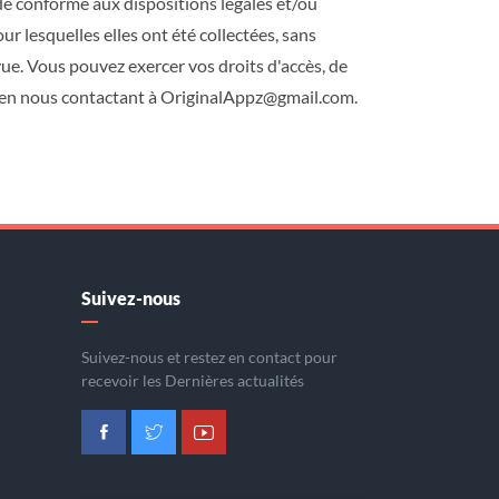
e conforme aux dispositions légales et/ou
ur lesquelles elles ont été collectées, sans
ue. Vous pouvez exercer vos droits d'accès, de
n en nous contactant à
OriginalAppz@gmail.com
.
Suivez-nous
Suivez-nous et restez en contact pour
recevoir les Dernières actualités