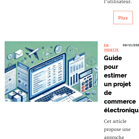
l'utilisateur.
Plus
EN
30/11/20
VEDETTE
Guide
pour
estimer
un projet
de
commerce
électroniq
Cet article
propose une
approche